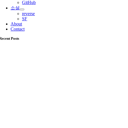
GitHub
소설
reverse
SF
About
Contact
Recent Posts