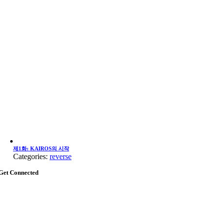
제1화: KAIROS의 시작
Categories:
reverse
Get Connected
Go
to
Top