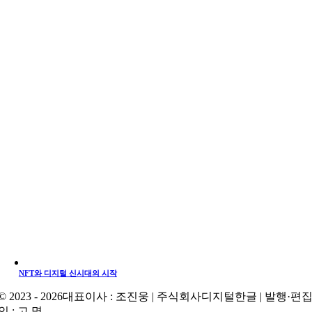
NFT와 디지털 신시대의 시작
© 2023 - 2026대표이사 : 조진웅 | 주식회사디지털한글 | 발행·편
인 : 고 명