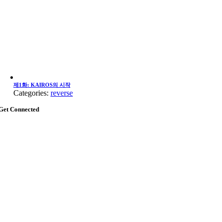
제1화: KAIROS의 시작
Categories:
reverse
Get Connected
Go
to
Top