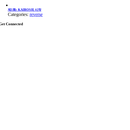
제1화: KAIROS의 시작
Categories:
reverse
Get Connected
Go
to
Top