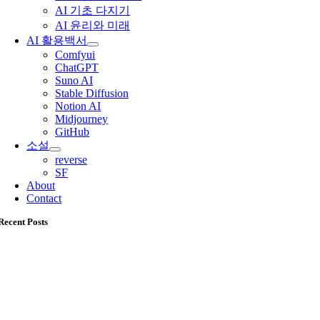
AI 기초 다지기
AI 윤리와 미래
AI 활용백서
Comfyui
ChatGPT
Suno AI
Stable Diffusion
Notion AI
Midjourney
GitHub
소설
reverse
SF
About
Contact
Recent Posts