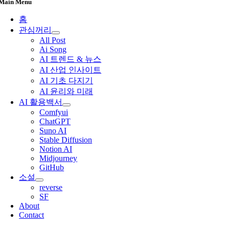
Main Menu
홈
관심꺼리
All Post
Ai Song
AI 트렌드 & 뉴스
AI 산업 인사이트
AI 기초 다지기
AI 윤리와 미래
AI 활용백서
Comfyui
ChatGPT
Suno AI
Stable Diffusion
Notion AI
Midjourney
GitHub
소설
reverse
SF
About
Contact