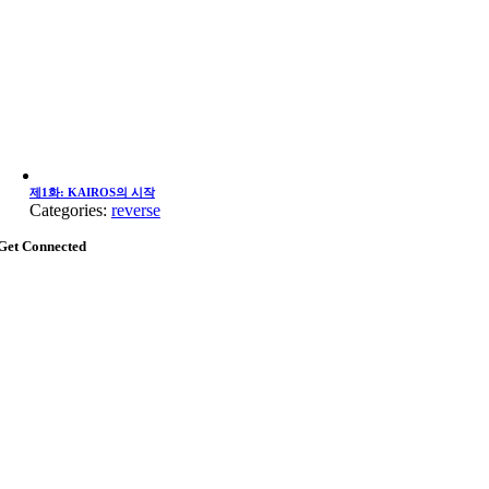
제1화: KAIROS의 시작
Categories:
reverse
Get Connected
Go
to
Top