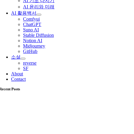
AI 기초 다지기
AI 윤리와 미래
AI 활용백서
Comfyui
ChatGPT
Suno AI
Stable Diffusion
Notion AI
Midjourney
GitHub
소설
reverse
SF
About
Contact
Recent Posts