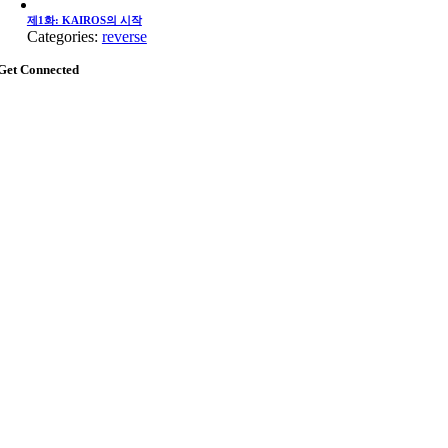
제1화: KAIROS의 시작
Categories:
reverse
Get Connected
Go
to
Top