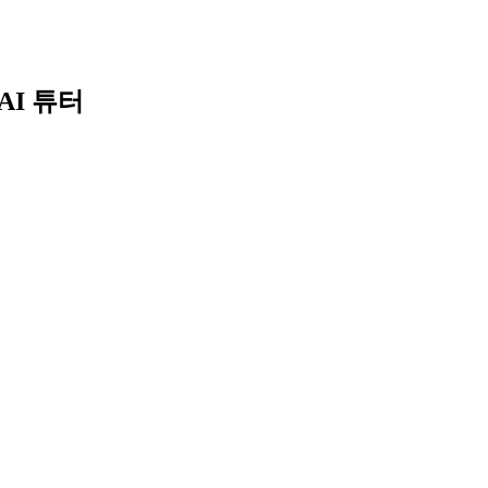
Skip
to
content
AI 튜터