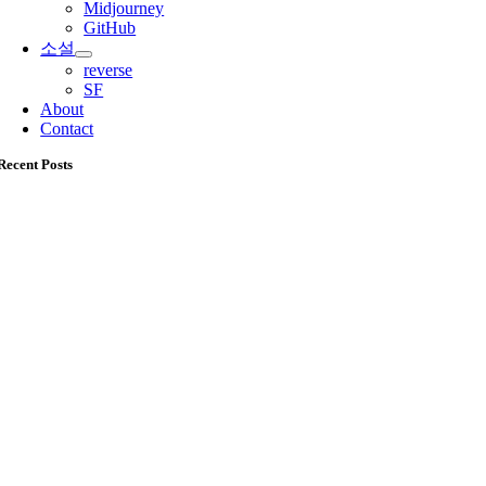
Midjourney
GitHub
소설
reverse
SF
About
Contact
Recent Posts