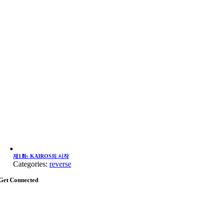
제1화: KAIROS의 시작
Categories:
reverse
Get Connected
Go
to
Top