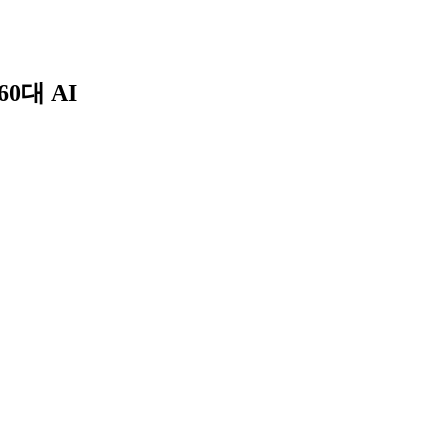
Skip
to
content
60대 AI