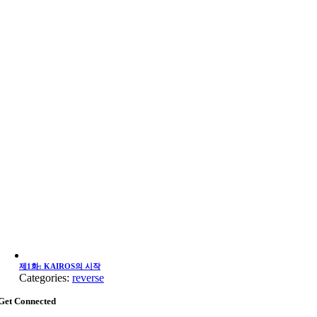
제1화: KAIROS의 시작
Categories:
reverse
Get Connected
Go