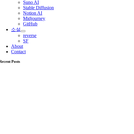
Suno AI
Stable Diffusion
Notion AI
Midjourney
GitHub
소설
reverse
SF
About
Contact
Recent Posts