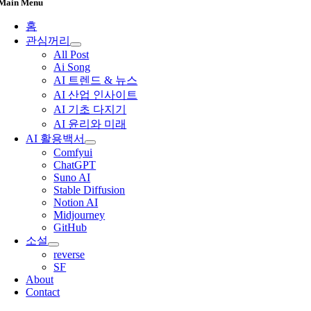
Main Menu
홈
관심꺼리
All Post
Ai Song
AI 트렌드 & 뉴스
AI 산업 인사이트
AI 기초 다지기
AI 윤리와 미래
AI 활용백서
Comfyui
ChatGPT
Suno AI
Stable Diffusion
Notion AI
Midjourney
GitHub
소설
reverse
SF
About
Contact