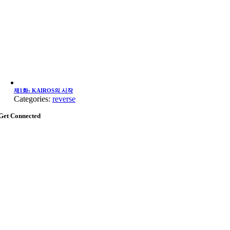
제1화: KAIROS의 시작
Categories:
reverse
Get Connected
Go
to
Top