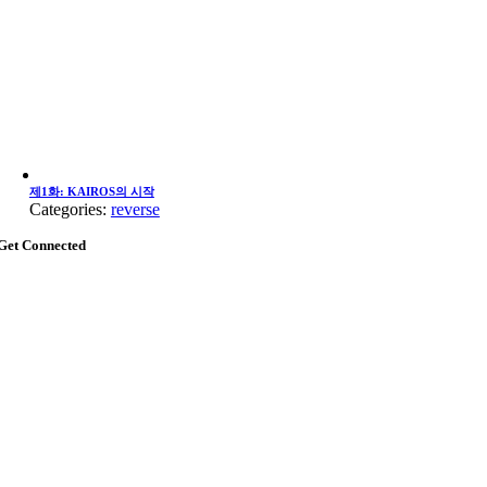
제1화: KAIROS의 시작
Categories:
reverse
Get Connected
Go
to
Top