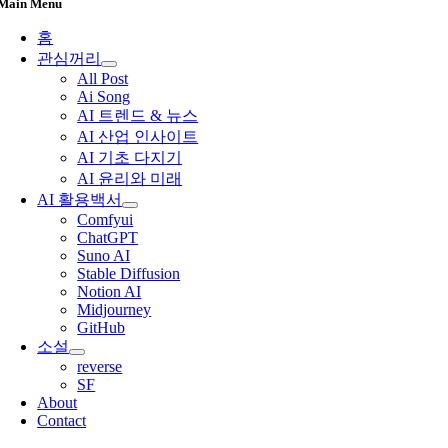
Main Menu
홈
관심꺼리
All Post
Ai Song
AI 트렌드 & 뉴스
AI 산업 인사이트
AI 기초 다지기
AI 윤리와 미래
AI 활용백서
Comfyui
ChatGPT
Suno AI
Stable Diffusion
Notion AI
Midjourney
GitHub
소설
reverse
SF
About
Contact