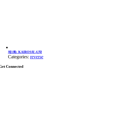
제1화: KAIROS의 시작
Categories:
reverse
Get Connected
Go
to
Top