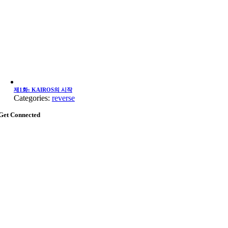
제1화: KAIROS의 시작
Categories:
reverse
Get Connected
Go
to
Top