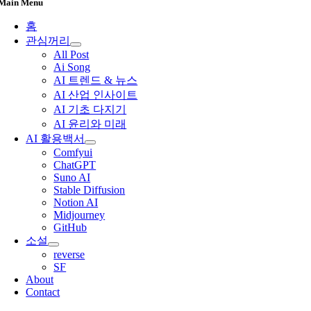
Main Menu
홈
관심꺼리
All Post
Ai Song
AI 트렌드 & 뉴스
AI 산업 인사이트
AI 기초 다지기
AI 윤리와 미래
AI 활용백서
Comfyui
ChatGPT
Suno AI
Stable Diffusion
Notion AI
Midjourney
GitHub
소설
reverse
SF
About
Contact