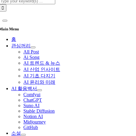
Search
for:
Main Menu
홈
관심꺼리
All Post
Ai Song
AI 트렌드 & 뉴스
AI 산업 인사이트
AI 기초 다지기
AI 윤리와 미래
AI 활용백서
Comfyui
ChatGPT
Suno AI
Stable Diffusion
Notion AI
Midjourney
GitHub
소설