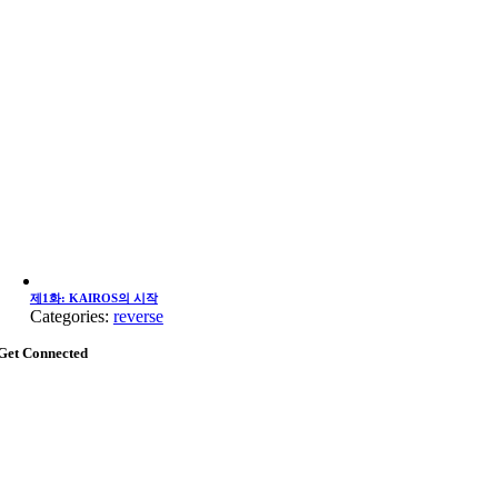
제1화: KAIROS의 시작
Categories:
reverse
Get Connected
Go
to
Top