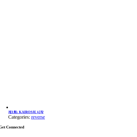
제1화: KAIROS의 시작
Categories:
reverse
Get Connected
Go