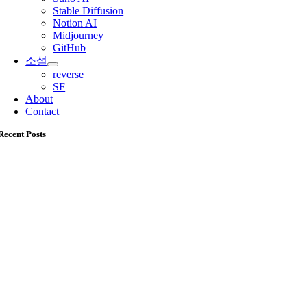
Stable Diffusion
Notion AI
Midjourney
GitHub
소설
reverse
SF
About
Contact
Recent Posts