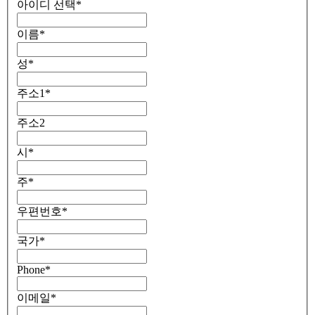
아이디 선택
*
이름
*
성
*
주소1
*
주소2
시
*
주
*
우편번호
*
국가
*
Phone
*
이메일
*