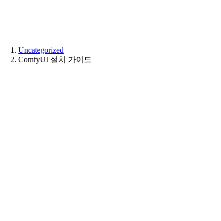
Skip
to
content
Uncategorized
ComfyUI 설치 가이드