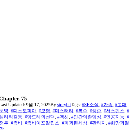
Chapter. 75
Last Updated: 9월 17, 2025
By
storybit
Tags:
#SF소설
,
#가족
,
#고대
문명
,
#디스토피아
,
#모험
,
#미스터리
,
#복수
,
#생존
,
#서스펜스
,
#
심리적갈등
,
#앙드레의선택
,
#액션
,
#인간의존엄성
,
#인공지능
,
#
전투
,
#좀비
,
#좀비아포칼립스
,
#파괴된세상
,
#판타지
,
#희망과절
망