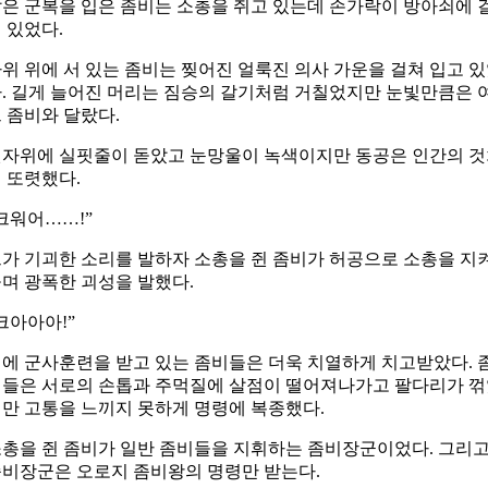
은 군복을 입은 좀비는 소총을 쥐고 있는데 손가락이 방아쇠에 
 있었다.
위 위에 서 있는 좀비는 찢어진 얼룩진 의사 가운을 걸쳐 입고 
. 길게 늘어진 머리는 짐승의 갈기처럼 거칠었지만 눈빛만큼은 
 좀비와 달랐다.
자위에 실핏줄이 돋았고 눈망울이 녹색이지만 동공은 인간의 
 또렷했다.
크워어……!”
가 기괴한 소리를 발하자 소총을 쥔 좀비가 허공으로 소총을 지
며 광폭한 괴성을 발했다.
크아아아!”
에 군사훈련을 받고 있는 좀비들은 더욱 치열하게 치고받았다. 
들은 서로의 손톱과 주먹질에 살점이 떨어져나가고 팔다리가 
만 고통을 느끼지 못하게 명령에 복종했다.
총을 쥔 좀비가 일반 좀비들을 지휘하는 좀비장군이었다. 그리
비장군은 오로지 좀비왕의 명령만 받는다.