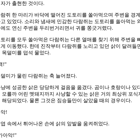
자가 출현한 것이다.
람쥐 한 마리가 바닥에 떨어진 도토리를 쏠아먹으며 주변을 경
고 있었다. 소리와 냄새에 민감한 다람쥐는 도토리를 쏠아먹는 
에도 연신 주변을 두리번거리면서 귀를 쫑긋거렸다.
토리를 모두 쏠아먹은 다람쥐는 다른 열매를 찾기 위해 주변을 
게 이동했다. 한데 진작부터 다람쥐를 노리고 있던 삵이 달려들
 목덜미를 덥석 물었다.
캑!”
덜미가 물린 다람쥐는 축 늘어졌다.
냥에 성공한 삵은 당당하게 걸음을 옮겼다. 곰이나 호랑이나 있
 모를까 어린 멧돼지까지 사냥할 수 있는 삵은 거의 최상위 포식
 해당되었다. 물론 그것은 짐승들만이 살았을 때의 경우이다.
악!
엽 속에서 튀어나온 손에 삵의 앞발을 움켜쥐었다.
카아악!”