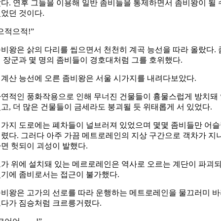
다. 연후 그들을 이용해 일반 좀비들을 통제하면서 좀비왕이 될 
었던 것이다.
으적으적!”
비왕은 삵의 다리를 씹으면서 천천히 계곡 능선을 따라 올랐다. 
 장군과 몇 명의 좀비들이 경호대처럼 그를 호위했다.
계산 능선에 오른 좀비왕은 서울 시가지를 내려다보았다.
연적인 풍화작용으로 인해 무너진 건물들이 흉물스럽게 방치돼
고, 더 많은 건물들이 금세라도 붕괴될 듯 위태롭게 서 있었다.
가지 도로에는 폐차들이 널브러져 있었으며 몇몇 좀비들만 어
렸다. 그러다 아주 가끔 메트로레인의 지상 구간으로 객차가 지
면 헛되이 괴성이 발했다.
가 위에 설치돼 있는 메르로레인은 역사로 오르는 계단이 파괴
기에 좀비로서는 접근이 불가했다.
비왕은 고가의 선로를 따라 운행하는 메트로레인을 물끄러미 
다가 짐승처럼 크르릉거렸다.