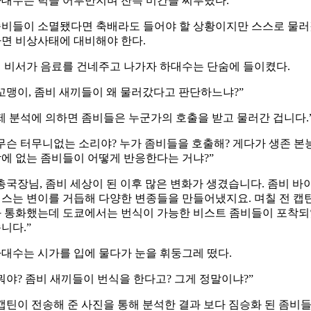
대수는 턱을 어루만지며 잔뜩 미간을 찌푸렸다.
비들이 소멸됐다면 축배라도 들어야 할 상황이지만 스스로 물
면 비상사태에 대비해야 한다.
 비서가 음료를 건네주고 나가자 하대수는 단숨에 들이켰다.
꼬맹이, 좀비 새끼들이 왜 물러갔다고 판단하느냐?”
제 분석에 의하면 좀비들은 누군가의 호출을 받고 물러간 겁니다.
무슨 터무니없는 소리야? 누가 좀비들을 호출해? 게다가 생존 본
에 없는 좀비들이 어떻게 반응한다는 거냐?”
총국장님, 좀비 세상이 된 이후 많은 변화가 생겼습니다. 좀비 바
스는 변이를 거듭해 다양한 변종들을 만들어냈지요. 며칠 전 캡
 통화했는데 도쿄에서는 번식이 가능한 비스트 좀비들이 포착
니다.”
대수는 시가를 입에 물다가 눈을 휘둥그레 떴다.
뭐야? 좀비 새끼들이 번식을 한다고? 그게 정말이냐?”
캡틴이 전송해 준 사진을 통해 분석한 결과 보다 짐승화 된 좀비