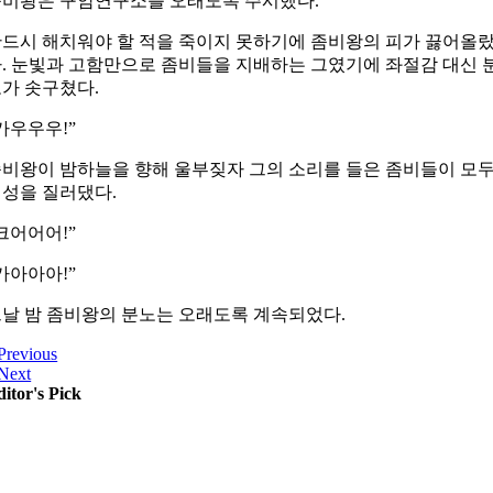
비왕은 구암연구소를 오래도록 주시했다.
드시 해치워야 할 적을 죽이지 못하기에 좀비왕의 피가 끓어올
. 눈빛과 고함만으로 좀비들을 지배하는 그였기에 좌절감 대신 
가 솟구쳤다.
카우우우!”
비왕이 밤하늘을 향해 울부짖자 그의 소리를 들은 좀비들이 모
성을 질러댔다.
크어어어!”
카아아아!”
날 밤 좀비왕의 분노는 오래도록 계속되었다.
Previous
Next
itor's Pick