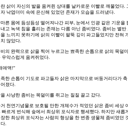
란 삵이 자신의 발을 움켜쥔 상대를 날카로운 이빨로 깨물었다. 
자 낙엽더미 속에 은신해 있었던 존재가 모습을 드러냈다.
마른 몸에 듬성듬성 떨어져나간 피부, 눈에서 인광 같은 기운을 
내고 녹색 침을 흘리는 존재는 다름 아닌 좀비였다. 좀비는 별반
을 느끼지 못하기에 삵의 이빨이 팔뚝 깊이 파고들었지만 전혀 
치 않았다.
비의 완력으로 삵을 찍어 누르고는 뾰족한 손톱으로 삵의 목덜
 우악스럽게 움켜쥐었다.
캐애액!”
족한 손톱이 기도로 파고들자 삵은 마지막으로 버둥거리다가 축
어졌다.
을 사냥한 좀비는 목덜미를 쥐고는 질질 끌고 갔다.
거 천연기념물로 보호될 만한 개체수가 적었던 삵은 좀비 세상 
 빠르게 번식해 숲에서 최상위 포식자로 행세했다. 하지만 새롭
장한 최상위 포식자는 사람의 형상을 한 변종 생물체 좀비였던 
다.