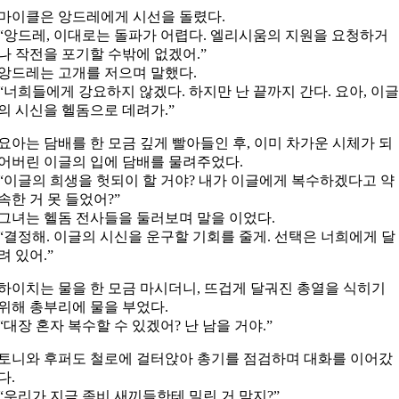
마이클은 앙드레에게 시선을 돌렸다.
“앙드레, 이대로는 돌파가 어렵다. 엘리시움의 지원을 요청하거
나 작전을 포기할 수밖에 없겠어.”
앙드레는 고개를 저으며 말했다.
“너희들에게 강요하지 않겠다. 하지만 난 끝까지 간다. 요아, 이
의 시신을 헬돔으로 데려가.”
요아는 담배를 한 모금 깊게 빨아들인 후, 이미 차가운 시체가 되
어버린 이글의 입에 담배를 물려주었다.
“이글의 희생을 헛되이 할 거야? 내가 이글에게 복수하겠다고 약
속한 거 못 들었어?”
그녀는 헬돔 전사들을 둘러보며 말을 이었다.
“결정해. 이글의 시신을 운구할 기회를 줄게. 선택은 너희에게 달
려 있어.”
하이치는 물을 한 모금 마시더니, 뜨겁게 달궈진 총열을 식히기
위해 총부리에 물을 부었다.
“대장 혼자 복수할 수 있겠어? 난 남을 거야.”
토니와 후퍼도 철로에 걸터앉아 총기를 점검하며 대화를 이어갔
다.
“우리가 지금 좀비 새끼들한테 밀린 거 맞지?”