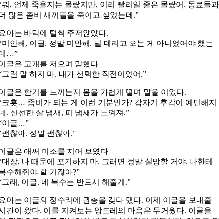
“뭐, 언제 죽을지는 몰랐지만, 이리 빨리일 줄은 몰랐어. 동료들
더 많은 좀비 새끼들을 죽이고 싶었는데.”
요아는 바닥에 털썩 주저앉았다.
“미안해, 이글. 정말 미안해. 널 데리고 오는 게 아니었어야 했는
데…”
이글은 고개를 저으며 말했다.
“그런 말 하지 마. 내가 선택한 작전이었어.”
이글은 한기를 느끼는지 몸을 가볍게 떨며 말을 이었다.
“크흣… 좀비가 되는 게 이런 기분인가? 갑자기 후각이 예민해지
네. 신선한 살 냄새, 피 냄새가 느껴져.”
“이글…”
“괜찮아. 정말 괜찮아.”
이글은 애써 미소를 지어 보였다.
“대장, 나 때문에 포기하지 마. 그러면 정말 실망할 거야. 나한테
복수해줘야 할 거잖아?”
“그래, 이글. 네 복수는 반드시 해줄게.”
요아는 이글의 정수리에 권총을 갖다 댔다. 이제 이글을 보내줄
시간이 왔다. 이를 지켜보는 앙드레의 마음은 무거웠다. 이글을