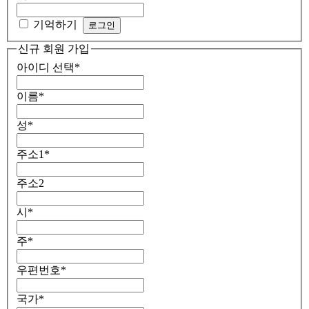
기억하기
신규 회원 가입
아이디 선택
*
이름
*
성
*
주소1
*
주소2
시
*
주
*
우편번호
*
국가
*