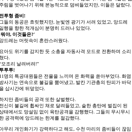
주림을 벗어나기 위해 본능적으로 덤벼들었지만, 이들은 달랐다.
전투형 좀비!
그들의 동공은 흐릿했지만, 눈빛엔 광기가 서려 있었고, 앙드레
일행을 향한 적개심이 분명히 드러나 있었다.
‘
뭐야, 이것들은?
’
앙드레는 머릿속이 혼란스러웠다.
요아도 위기를 감지한 듯 소총을 자동사격 모드로 전환하며 소리
쳤다.
“모조리 날려버려!”
투투투!
11명의 특공대원들은 전율을 느끼며 온 화력을 쏟아부었다. 화염
방사기는 연속으로 불길을 뿜어냈고, 발칸 기관총의 탄피가 바닥
을 삽시간에 뒤덮었다.
하지만 좀비들의 공격 또한 살벌했다.
전신이 불길에 휩싸인 채로 달려들었고, 숱한 총탄에 벌집이 된
상태에서도 망설임 없이 육탄공격을 감행했다. 그들의 무시무시
한 공격력에 앙드레는 한계를 절감했다.
아무리 개인화기가 강력하다고 해도, 수천 마리의 좀비들이 끊임