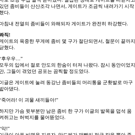
있던 좀비들이 산산조각 나면서, 게이트가 조금씩 내려가기 시작
했다.
마침내 전열의 좀비들이 와해되자 게이트가 완전히 하강했다.
콰직!
게이트의 육중한 무게에 좀비 몇 구가 절단되면서, 철문이 끝까
닫혔다.
“후우우…”
모두의 입에서 절로 안도의 한숨이 터져 나왔다. 잠시 동안이었
만, 그들이 겪었던 공포는 끔찍할 정도였다.
이글은 게이트에 눌려 동강난 좀비들의 머리통을 군홧발로 마구
밟아댔다.
“죽어라! 이 괴물 새끼들아!”
하지만 가슴 윗부분만 남은 좀비 한 구가 이글의 발목을 덥석 움
켜쥐고는 허벅지를 물어뜯었다.
“악!”
이글이 아픈 비명을 지르자, 앙드레가 재빨리 정글 칼을 뽑아 좀