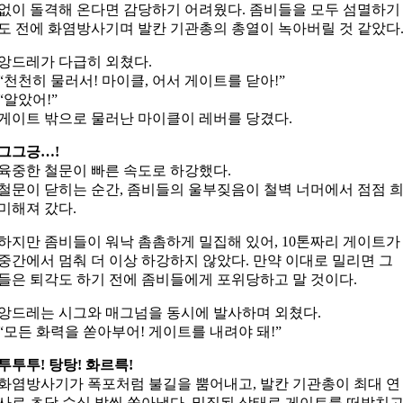
없이 돌격해 온다면 감당하기 어려웠다. 좀비들을 모두 섬멸하기
도 전에 화염방사기며 발칸 기관총의 총열이 녹아버릴 것 같았다
앙드레가 다급히 외쳤다.
“천천히 물러서! 마이클, 어서 게이트를 닫아!”
“알았어!”
게이트 밖으로 물러난 마이클이 레버를 당겼다.
그그긍…!
육중한 철문이 빠른 속도로 하강했다.
철문이 닫히는 순간, 좀비들의 울부짖음이 철벽 너머에서 점점 
미해져 갔다.
하지만 좀비들이 워낙 촘촘하게 밀집해 있어, 10톤짜리 게이트가
중간에서 멈춰 더 이상 하강하지 않았다. 만약 이대로 밀리면 그
들은 퇴각도 하기 전에 좀비들에게 포위당하고 말 것이다.
앙드레는 시그와 매그넘을 동시에 발사하며 외쳤다.
“모든 화력을 쏟아부어! 게이트를 내려야 돼!”
투투투! 탕탕! 화르륵!
화염방사기가 폭포처럼 불길을 뿜어내고, 발칸 기관총이 최대 연
사로 초당 수십 발씩 쏟아냈다. 밀집된 상태로 게이트를 떠받치