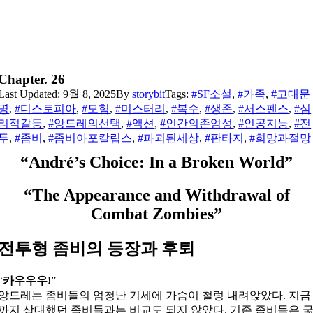
Chapter. 26
Last Updated: 9월 8, 2025
By
storybit
Tags:
#SF소설
,
#가족
,
#고대문
명
,
#디스토피아
,
#모험
,
#미스터리
,
#복수
,
#생존
,
#서스펜스
,
#심
리적갈등
,
#앙드레의선택
,
#액션
,
#인간의존엄성
,
#인공지능
,
#전
투
,
#좀비
,
#좀비아포칼립스
,
#파괴된세상
,
#판타지
,
#희망과절망
“André’s Choice: In a Broken World”
“The Appearance and Withdrawal of
Combat Zombies”
전투형 좀비의 등장과 후퇴
“
카우우우!
”
앙드레는 좀비들의 엄청난 기세에 가슴이 철렁 내려앉았다. 지금
까지 상대했던 좀비들과는 비교도 되지 않았다. 기존 좀비들은 