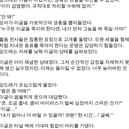
“이미 감염됐어. 규칙대로 처리할 수밖에 없어.”
“안 돼!”
요아가 이글을 가로막으며 권총을 뽑아들었다.
“누구든 이글을 죽이려 한다면, 내가 먼저 그놈을 쏴 죽일 거야!”
헬돔 전사들은 침통한 표정으로 고개를 돌렸다. 오랜 세월을 형
처럼 지내온 동료를 죽여야 한다는 운명은 감당하기 힘들었다.
앙드레는 자세를 낮춰 이글의 상태를 살펴보았다.
이글은 이미 체념한 상태였다. 그저 순간적인 감정을 자제하지 
해 생긴 실수였지만, 이제는 돌이킬 수 없었다. 너무 늦어버린 것
이다.
앙드레가 조심스럽게 물었다.
“몸은 좀 어때?”
이글이 씁쓸하게 웃으며 대답했다.
“큿, 조금 춥네. 좀비 바이러스가 벌써 심장까지 스며든 건가?”
“이글…”
“내가 얼마나 더 버틸 수 있을까? 30분? 한 시간…? 글쎄.”
이글은 터널 벽에 기대며 힘없이 머리를 기댔다.