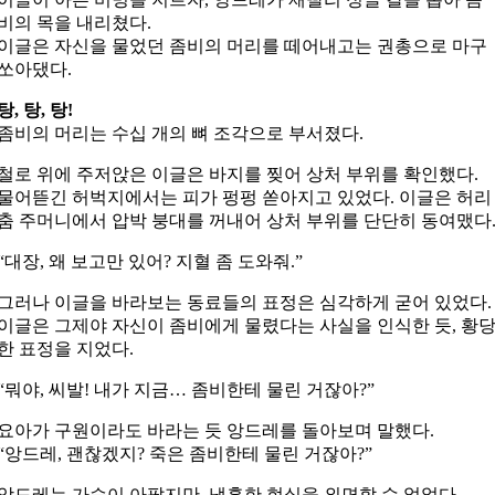
비의 목을 내리쳤다.
이글은 자신을 물었던 좀비의 머리를 떼어내고는 권총으로 마구
쏘아댔다.
탕, 탕, 탕!
좀비의 머리는 수십 개의 뼈 조각으로 부서졌다.
철로 위에 주저앉은 이글은 바지를 찢어 상처 부위를 확인했다.
물어뜯긴 허벅지에서는 피가 펑펑 쏟아지고 있었다. 이글은 허리
춤 주머니에서 압박 붕대를 꺼내어 상처 부위를 단단히 동여맸다
“대장, 왜 보고만 있어? 지혈 좀 도와줘.”
그러나 이글을 바라보는 동료들의 표정은 심각하게 굳어 있었다.
이글은 그제야 자신이 좀비에게 물렸다는 사실을 인식한 듯, 황
한 표정을 지었다.
“뭐야, 씨발! 내가 지금… 좀비한테 물린 거잖아?”
요아가 구원이라도 바라는 듯 앙드레를 돌아보며 말했다.
“앙드레, 괜찮겠지? 죽은 좀비한테 물린 거잖아?”
앙드레는 가슴이 아팠지만, 냉혹한 현실을 외면할 수 없었다.