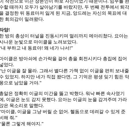
이 작전으로 이끈 장본인이 바로 자신이었기 때문이다. 임무를 
수할 때까지 모두가 살아남기를 바랐지만, 두 번째 전투에서 퇴
을 결정한 뒤 동료마저 잃게 된 지금, 앙드레는 자신의 목표에 대
한 회의감이 밀려왔다.
타앙!
한 방의 총성이 터널을 진동시키며 멀리까지 메아리쳤다. 요아는
사나운 눈빛으로 마이클을 노려보았다.
“내 부하고 내 동료야! 왜 네가 나서!”
마이클은 방아쇠에 손가락을 걸어 총을 회전시키다 총집에 집어
넣었다.
“난 이글을 잘 몰라. 그래서 별다른 가책 없이 이글을 편히 보내
수 있었지. 하지만 네가 직접 쐈다면, 그 기억은 평생 잊기 힘든 
몽으로 남았을 거야.”
총알은 정확히 이글의 미간을 뚫고 박혔다. 워낙 빠른 속사였기
에, 이글은 눈도 감지 못했다. 요아는 이글의 눈을 감겨주며 가라
앉은 목소리로 말했다.
“마이클, 이글을 그냥 버릴 순 없어. 헬돔으로 데려갈 수 있게 준
비해 줘.”
“물론 그렇게 해야지.”