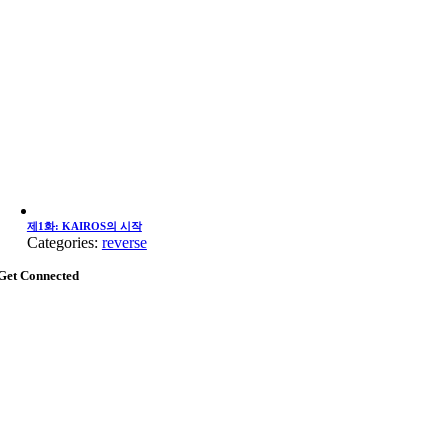
제1화: KAIROS의 시작
Categories:
reverse
Get Connected
Go
to
Top