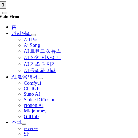
for:
Main Menu
홈
관심꺼리
All Post
Ai Song
AI 트렌드 & 뉴스
AI 산업 인사이트
AI 기초 다지기
AI 윤리와 미래
AI 활용백서
Comfyui
ChatGPT
Suno AI
Stable Diffusion
Notion AI
Midjourney
GitHub
소설
reverse
SF