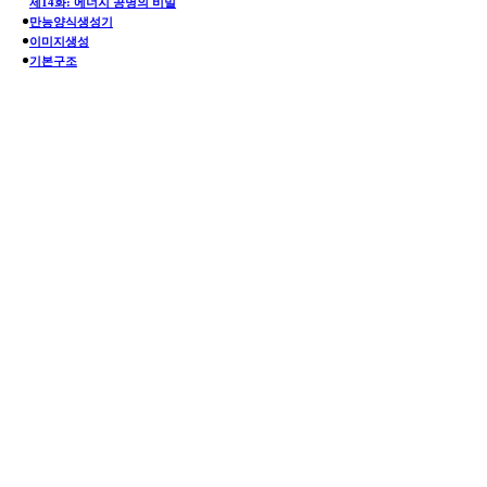
제14화: 에너지 공명의 비밀
만능양식생성기
이미지생성
기본구조