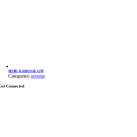
제1화: KAIROS의 시작
Categories:
reverse
Get Connected
Go
to
Top