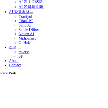
AI 기초 다지기
AI 윤리와 미래
AI 활용백서
Comfyui
ChatGPT
Suno AI
Stable Diffusion
Notion AI
Midjourney
GitHub
소설
reverse
SF
About
Contact
Recent Posts