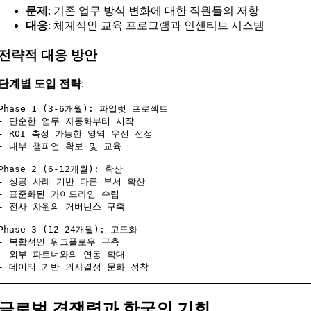
문제
: 기존 업무 방식 변화에 대한 직원들의 저항
대응
: 체계적인 교육 프로그램과 인센티브 시스템
전략적 대응 방안
단계별 도입 전략
:
Phase 1 (3-6개월): 파일럿 프로젝트

- 단순한 업무 자동화부터 시작

- ROI 측정 가능한 영역 우선 선정

- 내부 챔피언 확보 및 교육

Phase 2 (6-12개월): 확산

- 성공 사례 기반 다른 부서 확산

- 표준화된 가이드라인 수립

- 전사 차원의 거버넌스 구축

Phase 3 (12-24개월): 고도화

- 복합적인 워크플로우 구축

- 외부 파트너와의 연동 확대

글로벌 경쟁력과 한국의 기회