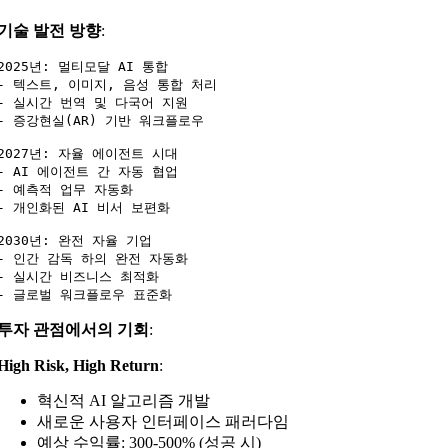
기술 발전 방향
:
2025년: 멀티모달 AI 통합

- 텍스트, 이미지, 음성 통합 처리

- 실시간 번역 및 다국어 지원

- 증강현실(AR) 기반 워크플로우

2027년: 자율 에이전트 시대

- AI 에이전트 간 자동 협업

- 예측적 업무 자동화

- 개인화된 AI 비서 보편화

2030년: 완전 자율 기업

- 인간 감독 하의 완전 자동화

- 실시간 비즈니스 최적화

투자 관점에서의 기회
:
High Risk, High Return
:
혁신적 AI 알고리즘 개발
새로운 사용자 인터페이스 패러다임
예상 수익률: 300-500% (성공 시)