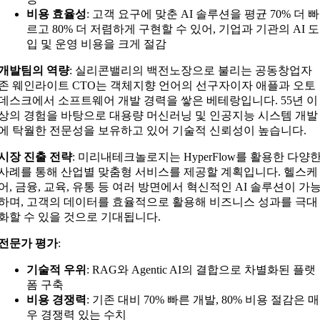
비용 효율성
: 고객 요구에 맞춘 AI 솔루션을 평균 70% 더 빠
르고 80% 더 저렴하게 구현할 수 있어, 기업과 기관의 AI 도
입 및 운영 비용을 크게 절감
개발팀의 역량
: 실리콘밸리의 백전노장으로 불리는 공동창업자
존 웨인라이트 CTO는 객체지향 언어의 선구자이자 애플과 오토
데스크에서 소프트웨어 개발 경력을 쌓은 베테랑입니다. 55년 이
상의 경험을 바탕으로 대용량 머신러닝 및 인공지능 시스템 개발
에 탁월한 전문성을 보유하고 있어 기술적 신뢰성이 높습니다.
시장 진출 전략
: 미리내테크놀로지는 HyperFlow를 활용한 다양
사례를 통해 산업별 맞춤형 서비스를 제공할 계획입니다. 헬스케
어, 금융, 교육, 유통 등 여러 방면에서 혁신적인 AI 솔루션이 가
하며, 고객의 데이터를 효율적으로 활용해 비즈니스 성과를 극대
화할 수 있을 것으로 기대됩니다.
전문가 평가
:
기술적 우위
: RAG와 Agentic AI의 결합으로 차별화된 플랫
폼 구축
비용 경쟁력
: 기존 대비 70% 빠른 개발, 80% 비용 절감은 매
우 경쟁력 있는 수치