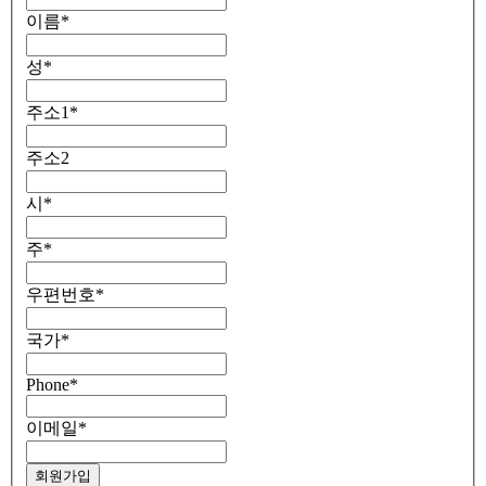
이름
*
성
*
주소1
*
주소2
시
*
주
*
우편번호
*
국가
*
Phone
*
이메일
*