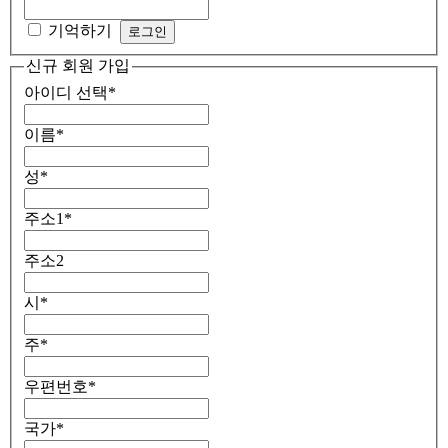
기억하기
신규 회원 가입
아이디 선택
*
이름
*
성
*
주소1
*
주소2
시
*
주
*
우편번호
*
국가
*