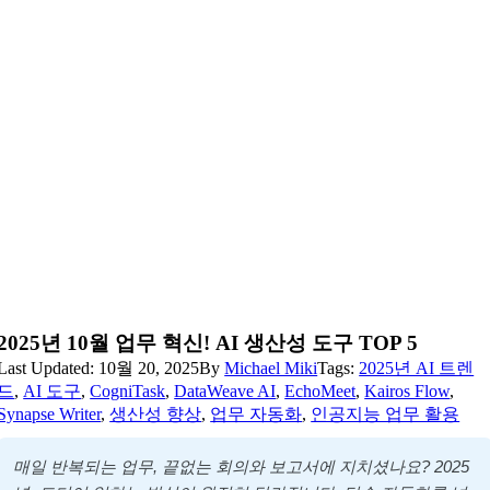
2025년 10월 업무 혁신! AI 생산성 도구 TOP 5
Last Updated: 10월 20, 2025
By
Michael Miki
Tags:
2025년 AI 트렌
드
,
AI 도구
,
CogniTask
,
DataWeave AI
,
EchoMeet
,
Kairos Flow
,
Synapse Writer
,
생산성 향상
,
업무 자동화
,
인공지능 업무 활용
매일 반복되는 업무, 끝없는 회의와 보고서에 지치셨나요? 2025