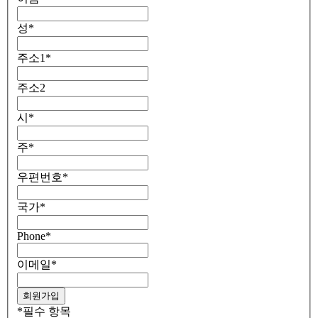
성
*
주소1
*
주소2
시
*
주
*
우편번호
*
국가
*
Phone
*
이메일
*
*
필수 항목